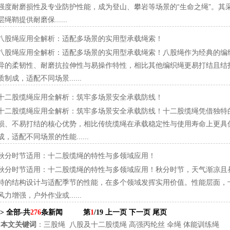
强度耐磨损性及专业防护性能，成为登山、攀岩等场景的“生命之绳”。其
层绳鞘提供耐磨保......
八股绳应用全解析：适配多场景的实用型承载绳索！
八股绳应用全解析：适配多场景的实用型承载绳索！八股绳作为经典的编
异的柔韧性、耐磨抗拉伸性与易操作特性，相比其他编织绳更易打结且结
质制成，适配不同场景......
十二股缆绳应用全解析：筑牢多场景安全承载防线！
十二股缆绳应用全解析：筑牢多场景安全承载防线！十二股缆绳凭借独特
损、不易打结的核心优势，相比传统缆绳在承载稳定性与使用寿命上更具
成，适配不同场景的性能......
秋分时节适用：十二股缆绳的特性与多领域应用！
秋分时节适用：十二股缆绳的特性与多领域应用！秋分时节，天气渐凉且
特的结构设计与适配季节的性能，在多个领域发挥实用价值。性能层面，
风力增强，户外作业或......
-> 全部-共
276
条新闻
第
1
/19
上一页
下一页
尾页
本文关键词
：
三股绳
八股及十二股缆绳
高强丙纶丝
伞绳
体能训练绳