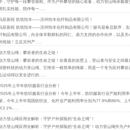
中，守护每一段攀登旅程。作为户外攀登的核心装备，动力登山绳承载着安
用扎实性能，陪伴每一......
马跃新程 纺筑恒丰——滨州恒丰化纤制品有限公司！
马跃新程 纺筑恒丰——滨州恒丰化纤制品有限公司！骏马迎春启新序，
纤制品有限公司，向全体辛勤耕耘的同仁、鼎力支持的合作伙伴，以及关
的祝福！立足滨州产......
动力登山绳：攀岩者的生命之链！
动力登山绳：攀岩者的生命之链！在垂直的岩壁上，登山者与安全之间最
精密科技的动力登山绳。它绝非一根简单的绳索，而是一个专为应对攀岩
山运动得以安全进行的......
2025年上半年纺织服装行业分析！
2025年上半年纺织服装行业分析！今年上半年，纺织服装行业产能利用
据，今年上半年我国纺织业、化纤业产能利用率分别为77.8%和86%。
长3.1%......
动力登山绳应用全解析：守护户外探险的“生命之绳”！
动力登山绳应用全解析：守护户外探险的“生命之绳”！动力登山绳作为户