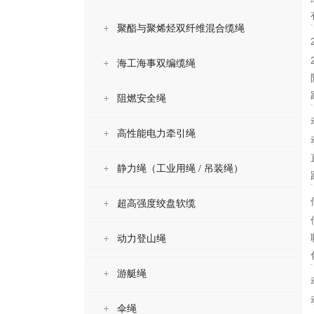
聚酯与聚烯烃双纤维混合缆绳
海工海事双编缆绳
阻燃安全绳
高性能电力牵引绳
静力绳（工业用绳 / 吊装绳）
超高强度绞盘软缆
动力登山绳
游艇绳
伞绳