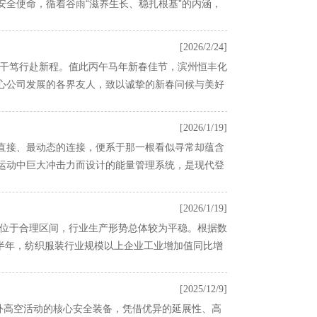
全使命，循着谷雨“滋养生长、稳扎根基”的内涵，
[2026/2/24]
实干笃行赴新程。值此丙午马年新春佳节，滨州恒丰化
心公司发展的各界友人，致以诚挚的新春问候与美好
[2026/1/19]
直接、最动态的连接，便系于那一根看似寻常却蕴含
运动中巨大冲击力而设计的能量管理系统，是现代登
[2026/1/19]
率位于合理区间，行业生产形势总体较为平稳。根据数
上半年，纺织服装行业规模以上企业工业增加值同比增
[2025/12/9]
外高空活动的核心安全装备，凭借优异的延展性、高