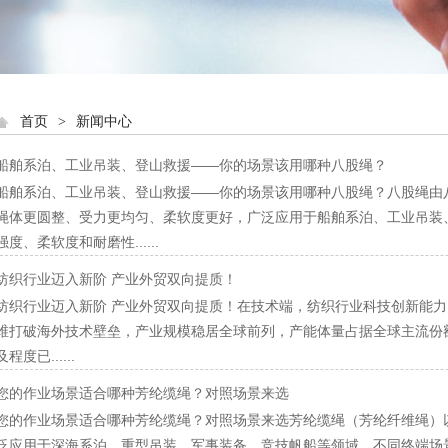
首页
>
新闻中心
船舶系泊、工业吊装、登山救援——你的场景该用哪种八股绳？
船舶系泊、工业吊装、登山救援——你的场景该用哪种八股绳？八股绳由
绳体更圆整、受力更均匀、柔软度更好，广泛应用于船舶系泊、工业吊装
强度、柔软度和耐磨性......
纺织行业迈入新阶 产业外贸双向提质！
纺织行业迈入新阶 产业外贸双向提质！在技术端，纺织行业科技创新能力已从
维打破海外技术壁垒，产业规模稳居全球前列，产能体量占据全球主流份
及程度已......
您的作业场景适合哪种芳纶缆绳？对照场景来选
您的作业场景适合哪种芳纶缆绳？对照场景来选芳纶缆绳（芳纶纤维绳）
泛应用于深海系泊、重型吊装、军事装备、竞技帆船等领域。不同终端场