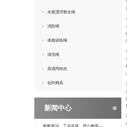
水面漂浮救生绳
消防绳
体能训练绳
清洗绳
高强丙纶丝
化纤网具
新闻中心
船舶系泊、工业吊装、登山救援—...