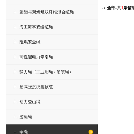
-> 全部-
共
1
条信
聚酯与聚烯烃双纤维混合缆绳
海工海事双编缆绳
阻燃安全绳
高性能电力牵引绳
静力绳（工业用绳 / 吊装绳）
超高强度绞盘软缆
动力登山绳
游艇绳
伞绳