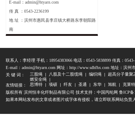
E-mail：admin@htyarn.com
传 真 ：0543-2236199
地 址 ：滨州市惠民县李庄镇大桥路东李朝阳路
南
联系人：李经理 手机：18954383066 电话：0543-5838899 传真：0543-2
E-mail：admin@htyarn.com 网址：
http://www.sdhfhx.com
地址：滨州
三股绳
八股及十二股缆绳
编织绳
超高分子量聚
关 键 词：
燃安全绳
思博特
项硕
纤友
圣通
东华
旭航
克莱
友情链接：
版权所有 滨州恒丰化纤制品有限公司 技术支持：
中国丙纶网
鲁ICP备1
如果本网站发布的文章或者图片或字体有侵权，请立即联系网站负责人进行删除，联系