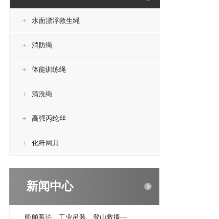
水面漂浮救生绳
消防绳
体能训练绳
清洗绳
高强丙纶丝
化纤网具
新闻中心
船舶系泊、工业吊装、登山救援—...