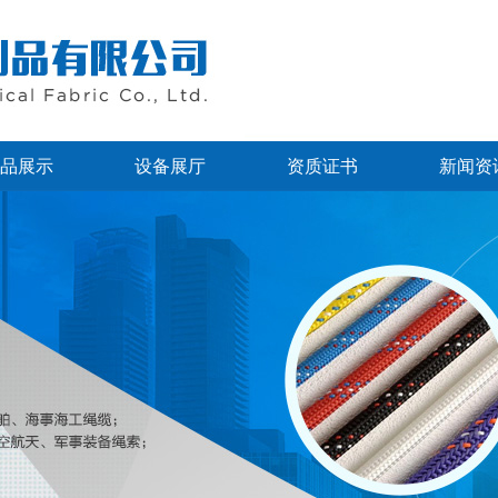
品展示
设备展厅
资质证书
新闻资