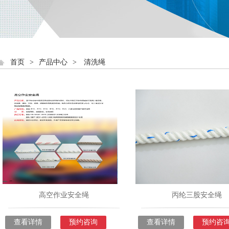
首页
>
产品中心
>
清洗绳
高空作业安全绳
丙纶三股安全绳
查看详情
预约咨询
查看详情
预约咨