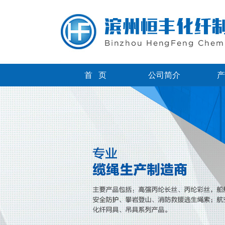
首 页
公司简介
产