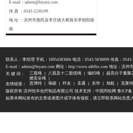
E-mail：admin@htyarn.com
传 真 ：0543-2236199
地 址 ：滨州市惠民县李庄镇大桥路东李朝阳路
南
联系人：李经理 手机：18954383066 电话：0543-5838899 传真：0543-2
E-mail：admin@htyarn.com 网址：
http://www.sdhfhx.com
地址：滨州
三股绳
八股及十二股缆绳
编织绳
超高分子量聚
关 键 词：
燃安全绳
思博特
项硕
纤友
圣通
东华
旭航
克莱
友情链接：
版权所有 滨州恒丰化纤制品有限公司 技术支持：
中国丙纶网
鲁ICP备1
如果本网站发布的文章或者图片或字体有侵权，请立即联系网站负责人进行删除，联系