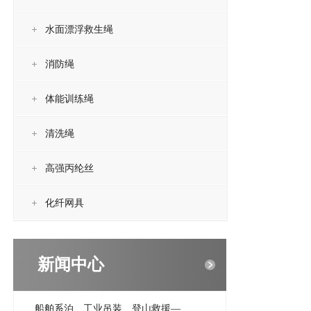
水面漂浮救生绳
消防绳
体能训练绳
清洗绳
高强丙纶丝
化纤网具
新闻中心
船舶系泊、工业吊装、登山救援—...