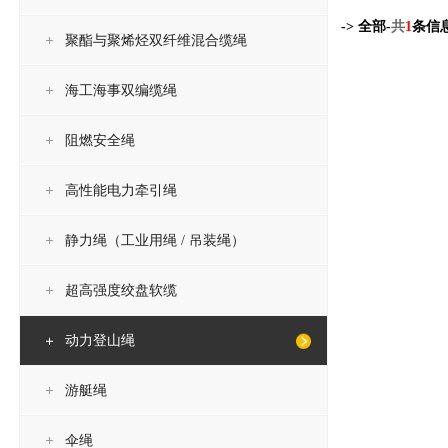
-> 全部-
共
1
条信
聚酯与聚烯烃双纤维混合缆绳
海工海事双编缆绳
阻燃安全绳
高性能电力牵引绳
静力绳（工业用绳 / 吊装绳）
超高强度绞盘软缆
动力登山绳
游艇绳
伞绳