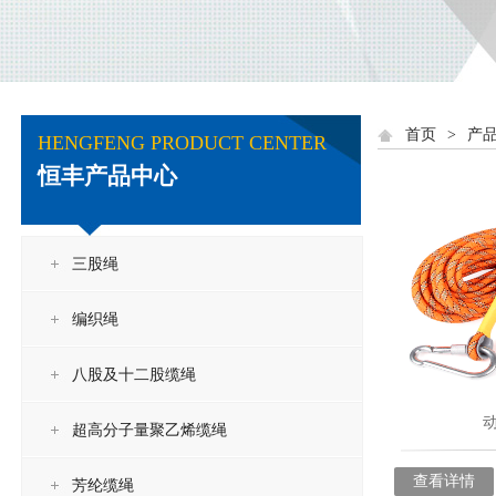
首页
>
产
HENGFENG PRODUCT CENTER
恒丰产品中心
三股绳
编织绳
八股及十二股缆绳
超高分子量聚乙烯缆绳
查看详情
芳纶缆绳