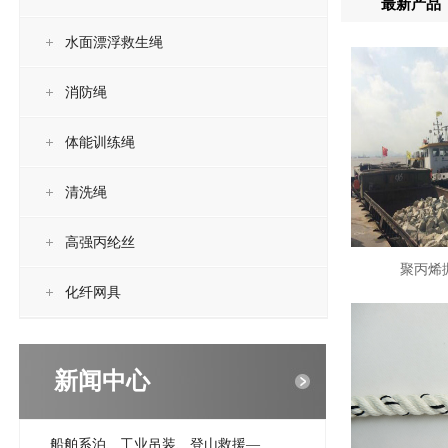
最新产品
水面漂浮救生绳
消防绳
体能训练绳
清洗绳
高强丙纶丝
聚丙烯
化纤网具
新闻中心
船舶系泊、工业吊装、登山救援—...