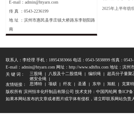
E-mail：admin@htyarn.com
2025年上半年
传 真 ：0543-2236199
地 址 ：滨州市惠民县李庄镇大桥路东李朝阳路
南
联系人：李经理 手机：18954383066 电话：0543-5838899 传真：0543-2
E-mail：admin@htyarn.com 网址：
http://www.sdhfhx.com
地址：滨州
三股绳
八股及十二股缆绳
编织绳
超高分子量聚
关 键 词：
燃安全绳
思博特
项硕
纤友
圣通
东华
旭航
克莱
友情链接：
版权所有 滨州恒丰化纤制品有限公司 技术支持：
中国丙纶网
鲁ICP备1
如果本网站发布的文章或者图片或字体有侵权，请立即联系网站负责人进行删除，联系