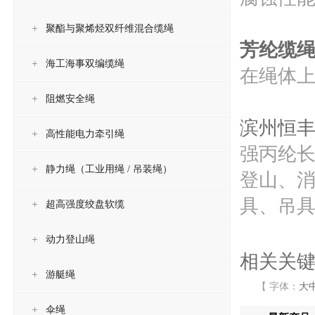
聚酯与聚烯烃双纤维混合缆绳
芳纶缆
海工海事双编缆绳
在绳体
阻燃安全绳
滨州恒
高性能电力牵引绳
强丙纶
静力绳（工业用绳 / 吊装绳）
登山、
具、吊
超高强度绞盘软缆
动力登山绳
相关关
游艇绳
【 字体：
大
伞绳