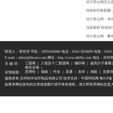
动力登山绳怎么
传统纺织焕新颜
动力登山绳：沐
马跃新程 纺筑
动力登山绳：攀
联系人：李经理 手机：18954383066 电话：0543-5838899 传真：0543-2
E-mail：admin@htyarn.com 网址：
http://www.sdhfhx.com
地址：滨州
三股绳
八股及十二股缆绳
编织绳
超高分子量聚
关 键 词：
燃安全绳
思博特
项硕
纤友
圣通
东华
旭航
克莱
友情链接：
版权所有 滨州恒丰化纤制品有限公司 技术支持：
中国丙纶网
鲁ICP备1
如果本网站发布的文章或者图片或字体有侵权，请立即联系网站负责人进行删除，联系