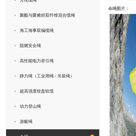
芳纶缆绳
伞绳
图片：
聚酯与聚烯烃双纤维混合缆绳
海工海事双编缆绳
阻燃安全绳
高性能电力牵引绳
静力绳（工业用绳 / 吊装绳）
超高强度绞盘软缆
动力登山绳
游艇绳