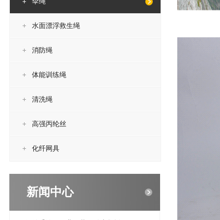
伞绳
水面漂浮救生绳
消防绳
体能训练绳
清洗绳
高强丙纶丝
化纤网具
新闻中心