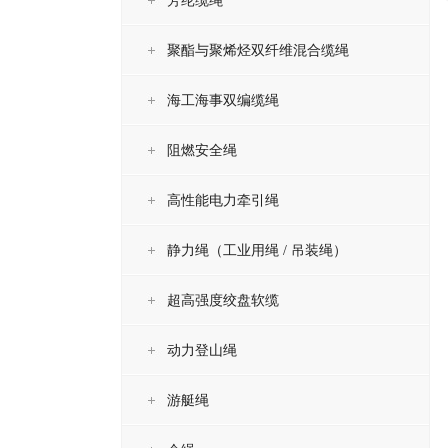
芳纶缆绳
聚酯与聚烯烃双纤维混合缆绳
海工海事双编缆绳
阻燃安全绳
高性能电力牵引绳
静力绳（工业用绳 / 吊装绳）
超高强度绞盘软缆
动力登山绳
游艇绳