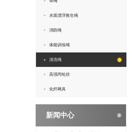
伞绳
水面漂浮救生绳
消防绳
体能训练绳
清洗绳
高强丙纶丝
化纤网具
新闻中心