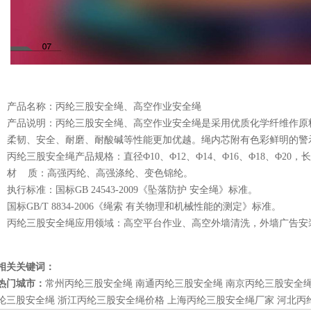
产品名称：丙纶三股安全绳、高空作业安全绳
产品说明：丙纶三股安全绳、高空作业安全绳是采用优质化学纤维作原
柔韧、安全、耐磨、耐酸碱等性能更加优越。绳内芯附有色彩鲜明的警
丙纶三股安全绳产品规格：直径Φ10、Φ12、Φ14、Φ16、Φ18、Φ2
材 质：高强丙纶、高强涤纶、变色锦纶。
执行标准：国标GB 24543-2009《坠落防护 安全绳》标准。
国标GB/T 8834-2006《绳索 有关物理和机械性能的测定》标准。
丙纶三股安全绳应用领域：高空平台作业、高空外墙清洗，外墙广告安
相关关键词：
热门城市：
常州丙纶三股安全绳
南通丙纶三股安全绳
南京丙纶三股安全
纶三股安全绳
浙江丙纶三股安全绳价格
上海丙纶三股安全绳厂家
河北丙