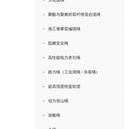
芳纶缆绳
聚酯与聚烯烃双纤维混合缆绳
海工海事双编缆绳
阻燃安全绳
高性能电力牵引绳
静力绳（工业用绳 / 吊装绳）
超高强度绞盘软缆
动力登山绳
游艇绳