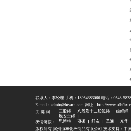
联系人：李经理 手机：18954383066 电话：0543-583889
E-mail：admin@htyarn.com 网址：
http://www.sdhfhx.
三股绳
八股及十二股缆绳
编织绳
关 键 词：
燃安全绳
思博特
项硕
纤友
圣通
东华
友情链接：
版权所有 滨州恒丰化纤制品有限公司 技术支持：
中