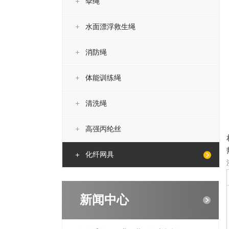
伞绳
水面漂浮救生绳
消防绳
体能训练绳
清洗绳
高强丙纶丝
化纤网具
新闻中心