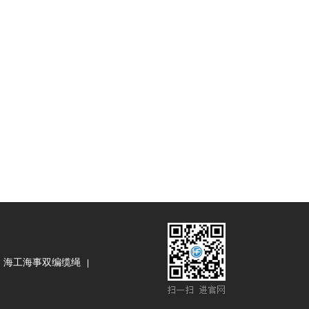
海工海事双编缆绳