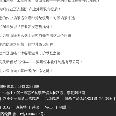
船舶系泊、工业吊装、登山救援——你的场景该用哪种八股绳？
纺织行业迈入新阶 产业外贸双向提质！
您的作业场景适合哪种芳纶缆绳？对照场景来选
2026年纺织品行业发展态势浅析！
动力登山绳怎么选？采购前先弄清这两个问题
传统纺织焕新颜，转型升级启新程！
动力登山绳：沐谷雨滋养，护攀登之路！
马跃新程 纺筑恒丰——滨州恒丰化纤制品有限公司！
动力登山绳：攀岩者的生命之链！
9 传真：0543-2236199
com
地址：滨州市惠民县李庄镇大桥路东、李朝阳路南
超高分子量聚乙烯缆绳
芳纶缆绳
聚酯与聚烯烃双纤维混合缆绳
旭航
克莱特
莱驰
Victor
锦晨
国丙纶网
鲁ICP备17004897号-1